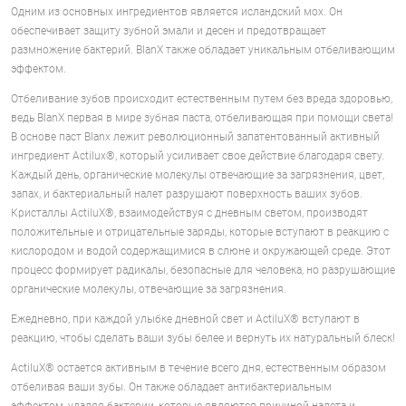
Одним из основных ингредиентов является исландский мох. Он
обеспечивает защиту зубной эмали и десен и предотвращает
размножение бактерий. BlanX также обладает уникальным отбеливающим
эффектом.
Отбеливание зубов происходит естественным путем без вреда здоровью,
ведь BlanX первая в мире зубная паста, отбеливающая при помощи света!
В основе паст Blanx лежит революционный запатентованный активный
ингредиент Actilux®, который усиливает свое действие благодаря свету.
Каждый день, органические молекулы отвечающие за загрязнения, цвет,
запах, и бактериальный налет разрушают поверхность ваших зубов.
Кристаллы ActiluX®, взаимодействуя с дневным светом, производят
положительные и отрицательные заряды, которые вступают в реакцию с
кислородом и водой содержащимися в слюне и окружающей среде. Этот
процесс формирует радикалы, безопасные для человека, но разрушающие
органические молекулы, отвечающие за загрязнения.
Ежедневно, при каждой улыбке дневной свет и ActiluX® вступают в
реакцию, чтобы сделать ваши зубы белее и вернуть их натуральный блеск!
ActiluX® остается активным в течение всего дня, естественным образом
отбеливая ваши зубы. Он также обладает антибактериальным