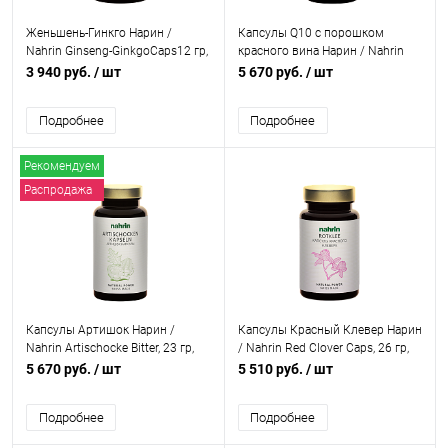
Женьшень-Гинкго Нарин /
Капсулы Q10 с порошком
Nahrin Ginseng-GinkgoCaps12 гр,
красного вина Нарин / Nahrin
30шт.
Q10, 28 гр, 100шт.
3 940 руб.
/ шт
5 670 руб.
/ шт
Подробнее
Подробнее
Рекомендуем
Распродажа
Капсулы Артишок Нарин /
Капсулы Красный Клевер Нарин
Nahrin Artischocke Bitter, 23 гр,
/ Nahrin Red Clover Caps, 26 гр,
100шт.
80шт.
5 670 руб.
/ шт
5 510 руб.
/ шт
Подробнее
Подробнее