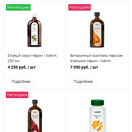
Рекомендуем
Распродажа
Еловый сироп Нарин / Nahrin,
Витаминный комплекс Наросан
250 мл
Апельсин Нарин / Nahrin
Narosan Orange, 500 мл
4 250 руб.
/ шт
7 090 руб.
/ шт
Подробнее
Подробнее
Распродажа