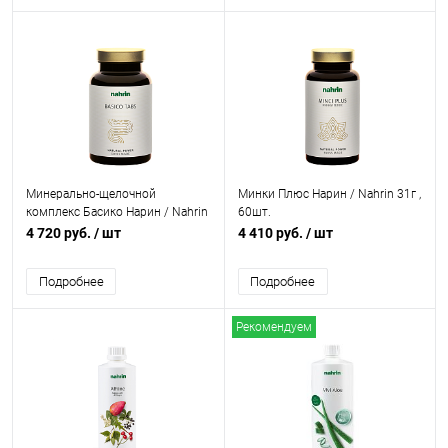
Минерально-щелочной
Минки Плюс Нарин / Nahrin 31г ,
комплекс Басико Нарин / Nahrin
60шт.
Basico Tabs, 150 гр, 300шт.
4 720 руб.
/ шт
4 410 руб.
/ шт
Подробнее
Подробнее
Рекомендуем