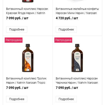
Витаминный комплекс Наросан
Витаминные желейные конфеты
Красная Ягода Нарин / Nahrin
Наросан Мини Нарин / Narosan
Narosan Red Berry, 500 мл
Mini Nahrin, 160 гр, 80шт.
7 090 руб.
/ шт
4 720 руб.
/ шт
Подробнее
Подробнее
Распродажа
Распродажа
Витаминный комплекс Тропик
Витаминный комплекс Наросан
Нарин / Nahrin Narosan Tropic
Черника Нарин / Nahrin Narosan
500 мл
Blueberry, 500 мл
7 090 руб.
/ шт
7 090 руб.
/ шт
Подробнее
Подробнее