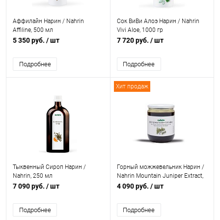
Аффилайн Нарин / Nahrin
Сок ВиВи Алоэ Нарин / Nahrin
Affiline, 500 мл
Vivi Aloe, 1000 гр
5 350 руб.
/ шт
7 720 руб.
/ шт
Подробнее
Подробнее
Хит продаж
Тыквенный Сироп Нарин /
Горный можжевельник Нарин /
Nahrin, 250 мл
Nahrin Mountain Juniper Extract,
500 гр
7 090 руб.
/ шт
4 090 руб.
/ шт
Подробнее
Подробнее