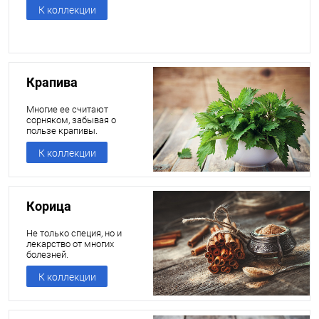
К коллекции
Крапива
Многие ее считают
сорняком, забывая о
пользе крапивы.
К коллекции
Корица
Не только специя, но и
лекарство от многих
болезней.
К коллекции