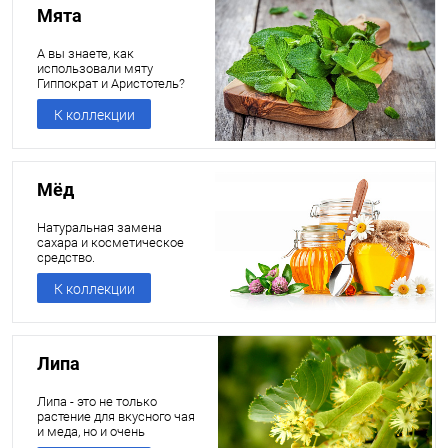
Мята
А вы знаете, как
использовали мяту
Гиппократ и Аристотель?
К коллекции
Мёд
Натуральная замена
сахара и косметическое
средство.
К коллекции
Липа
Липа - это не только
растение для вкусного чая
и меда, но и очень
полезный ингредиент.