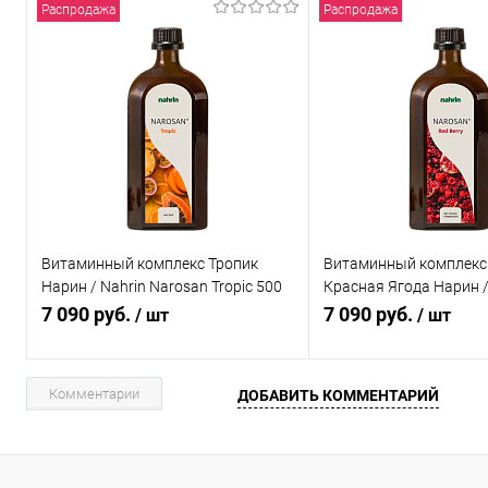
Распродажа
Распродажа
Витаминный комплекс Тропик
Витаминный комплекс
Нарин / Nahrin Narosan Tropic 500
Красная Ягода Нарин /
мл
Narosan Red Berry, 500
7 090 руб.
7 090 руб.
/ шт
/ шт
Комментарии
ДОБАВИТЬ КОММЕНТАРИЙ
В корзину
В корзи
Купить в 1 клик
Сравнение
Купить в 1 клик