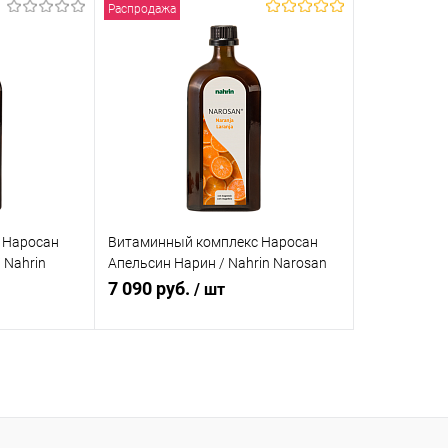
Распродажа
 Наросан
Витаминный комплекс Наросан
 Nahrin
Апельсин Нарин / Nahrin Narosan
 мл
Orange, 500 мл
7 090 руб.
/ шт
ну
В корзину
Сравнение
Купить в 1 клик
Сравнение