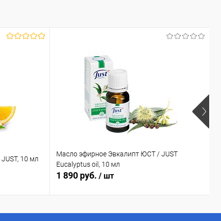
Х
Масло эфирное Эвкалипт ЮСТ / JUST
JUST, 10 мл
Д
Eucalyptus oil, 10 мл
1 890 руб.
2
/ шт