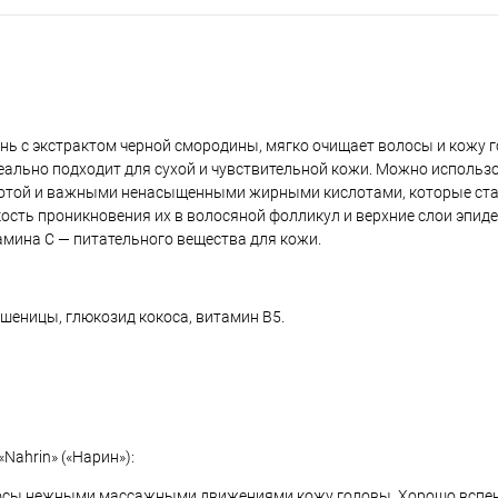
ь с экстрактом черной смородины, мягко очищает волосы и кожу г
еально подходит для сухой и чувствительной кожи. Можно использ
ислотой и важными ненасыщенными жирными кислотами, которые ст
кость проникновения их в волосяной фолликул и верхние слои эпид
мина С — питательного вещества для кожи.
шеницы, глюкозид кокоса, витамин В5.
ahrin» («Нарин»):
лосы нежными массажными движениями кожу головы. Хорошо вспен