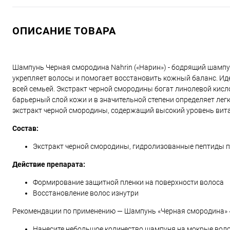
ОПИСАНИЕ ТОВАРА
Шампунь Черная смородина Nahrin («Нарин») - бодрящий шампун
укрепляет волосы и помогает восстановить кожный баланс. Ид
всей семьей. Экстракт черной смородины богат линолевой к
барьерный слой кожи и в значительной степени определяет лег
экстракт черной смородины, содержащий высокий уровень вита
Состав:
Экстракт черной смородины, гидролизованные пептиды п
Действие препарата:
Формирование защитной пленки на поверхности волоса
Восстановление волос изнутри
Рекомендации по применению — Шампунь «Черная смородина» «N
Нанесите небольшое количество шампуня на мокрые во