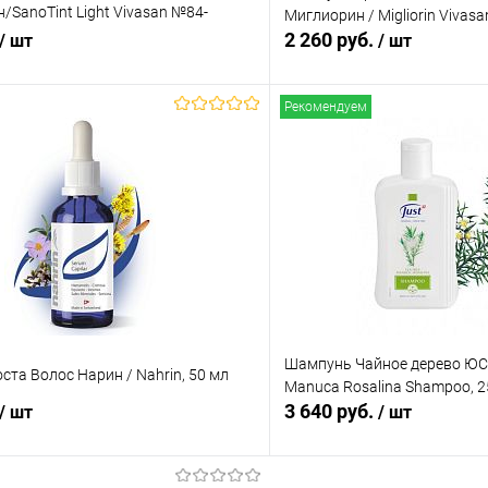
/SanoTint Light Vivasan №84-
Миглиорин / Migliorin Vivasa
2 260 руб.
/ шт
/ шт
Рекомендуем
В корзину
В корз
 клик
Сравнение
Купить в 1 клик
ое
В наличии
В избранное
Шампунь Чайное дерево ЮСТ 
ста Волос Нарин / Nahrin, 50 мл
Manuca Rosalina Shampoo, 2
3 640 руб.
/ шт
/ шт