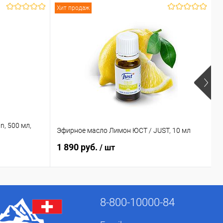
Хит продаж
n, 500 мл,
Эфирное масло Лимон ЮСТ / JUST, 10 мл
Э
1 890 руб.
1
/ шт
8-800-10000-84