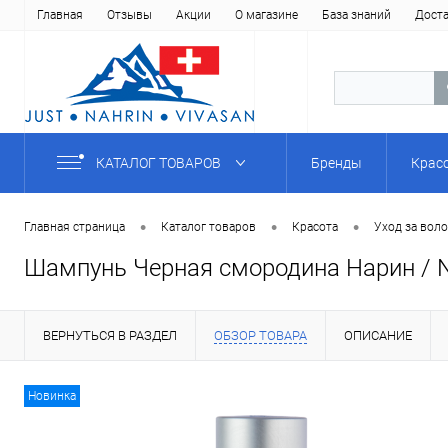
Главная
Отзывы
Акции
О магазине
База знаний
Дост
КАТАЛОГ ТОВАРОВ
Бренды
Крас
•
•
•
Главная страница
Каталог товаров
Красота
Уход за вол
Шампунь Черная смородина Нарин / N
ВЕРНУТЬСЯ В РАЗДЕЛ
ОБЗОР ТОВАРА
ОПИСАНИЕ
Новинка