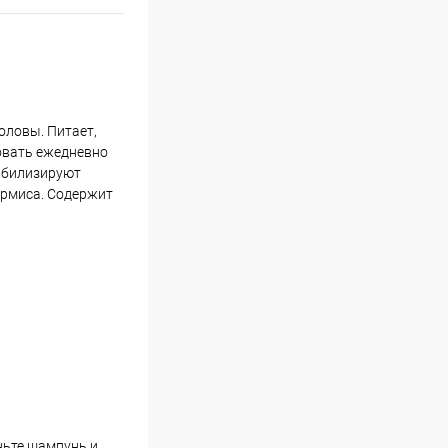
оловы. Питает,
овать ежедневно
абилизируют
ермиса. Содержит
ьте шампунь и