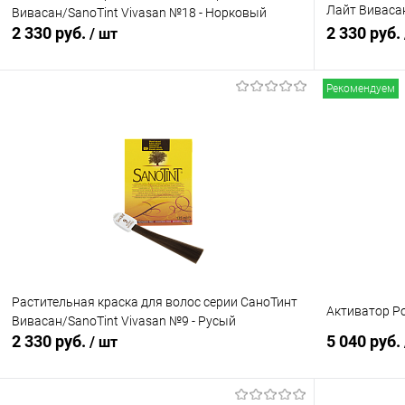
Лайт Вивасан
Вивасан/SanoTint Vivasan №18 - Норковый
Тёмно-русый
2 330 руб.
2 330 руб.
/ шт
Рекомендуем
В корзину
Купить в 1 клик
Сравнение
Купить в 1
В избранное
В наличии
В избранн
Растительная краска для волос серии СаноТинт
Активатор Ро
Вивасан/SanoTint Vivasan №9 - Русый
2 330 руб.
5 040 руб.
/ шт