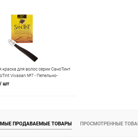
В корзину
В корз
 клик
Сравнение
Купить в 1 клик
ое
В наличии
В избранное
 краска для волос серии СаноТинт
Tint Vivasan №7 - Пепельно-
/ шт
В корзину
МЫЕ ПРОДАВАЕМЫЕ ТОВАРЫ
ПРОСМОТРЕННЫЕ ТОВ
 клик
Сравнение
ое
В наличии