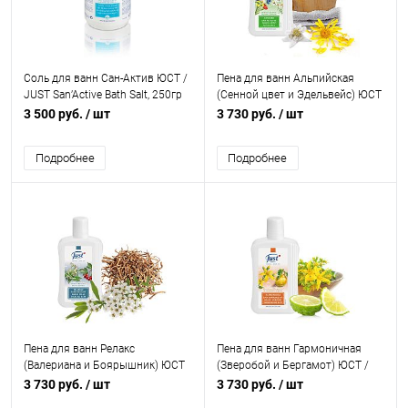
Соль для ванн Сан-Актив ЮСТ /
Пена для ванн Альпийская
JUST San’Active Bath Salt, 250гр
(Сенной цвет и Эдельвейс) ЮСТ
/ JUST
3 500 руб.
/ шт
3 730 руб.
/ шт
Подробнее
Подробнее
Пена для ванн Релакс
Пена для ванн Гармоничная
(Валериана и Боярышник) ЮСТ
(Зверобой и Бергамот) ЮСТ /
/ JUST
JUST, 250 мл
3 730 руб.
/ шт
3 730 руб.
/ шт