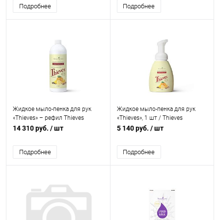
Подробнее
Подробнее
Жидкое мыло-пенка для рук
Жидкое мыло-пенка для рук
«Thieves» – рефил Thieves
«Thieves», 1 шт / Thieves
Foaming Hand Soap Refill Cleaner
Foaming Hand Soap Young
14 310 руб.
/ шт
5 140 руб.
/ шт
Young Living/Янг Ливинг, 946 мл
Living/Янг Ливинг, 236 мл
Подробнее
Подробнее