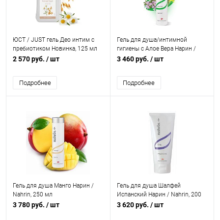
ЮСТ / JUST гель Део интим с
Гель для душа/интимной
пребиотиком Новинка, 125 мл
гигиены с Алое Вера Нарин /
Nahrin, 250 мл
2 570 руб.
/ шт
3 460 руб.
/ шт
Подробнее
Подробнее
Гель для душа Манго Нарин /
Гель для душа Шалфей
Nahrin, 250 мл
Испанский Нарин / Nahrin, 200
мл
3 780 руб.
/ шт
3 620 руб.
/ шт