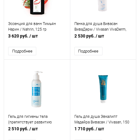
Эссенция для ванн Тимьян
Пенка для душа Вивасан
Нарин / Nahrin, 125 гр
ВиваДерм / Vivasan VivaDerm,
250мл
3 620 руб.
/ шт
2 530 руб.
/ шт
Подробнее
Подробнее
Гель для гигиены тела
Гель для душа Эвкалипт
(препятствует развитию
Мадейра Вивасан / Vivasan, 150
грибковых инфекций) Вивасан
мл
2 510 руб.
/ шт
1 710 руб.
/ шт
Део-интим / Vivasan Deo-Intim,
200 мл