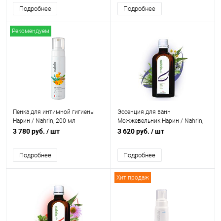
Подробнее
Подробнее
Рекомендуем
Пенка для интимной гигиены
Эссенция для ванн
Нарин / Nahrin, 200 мл
Можжевельник Нарин / Nahrin,
125 гр
3 780 руб.
/ шт
3 620 руб.
/ шт
Подробнее
Подробнее
Хит продаж