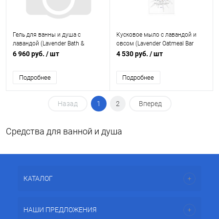
Гель для ванны и душа с
Кусковое мыло с лавандой и
лавандой (Lavender Bath &
овсом (Lavender Oatmeal Bar
Shower Gel) Young Living/Янг
Soap) Young Living/Янг Ливинг
6 960 руб.
/ шт
4 530 руб.
/ шт
Ливинг, 236мл
Подробнее
Подробнее
Назад
1
2
Вперед
Средства для ванной и душа
КАТАЛОГ
НАШИ ПРЕДЛОЖЕНИЯ