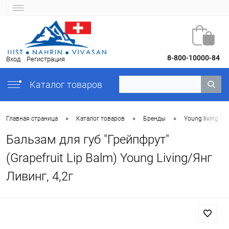
8-800-10000-84
Вход
Регистрация
Каталог товаров
•
•
•
Главная страница
Каталог товаров
Бренды
Young Iiving Ян
Бальзам для губ "Грейпфрут"
(Grapefruit Lip Balm) Young Living/Янг
Ливинг, 4,2г