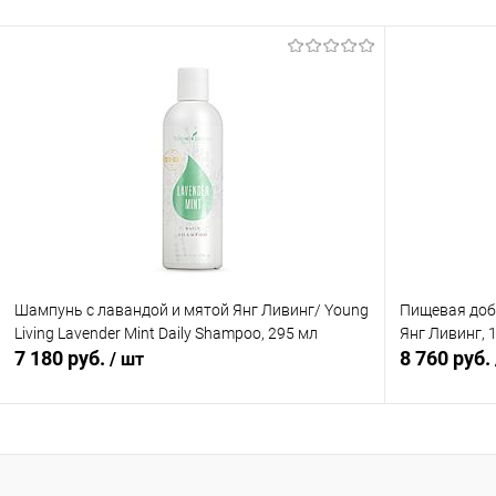
В корзину
Купить в 1 клик
Сравнение
Купить в 1
В избранное
В наличии
В избранн
Шампунь с лавандой и мятой Янг Ливинг/ Young
Пищевая доба
Living Lavender Mint Daily Shampoo, 295 мл
Янг Ливинг, 
7 180 руб.
8 760 руб.
/ шт
В корзину