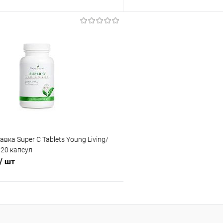
В корзину
В корз
 клик
Сравнение
Купить в 1 клик
ое
В наличии
В избранное
Объем:
15 ml
вка Super C Tablets Young Living/
120 капсул
/ шт
В корзину