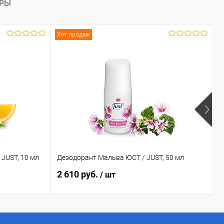
АРЫ
Хит продаж
Х
JUST, 10 мл
Дезодорант Мальва ЮСТ / JUST, 50 мл
Д
2 610 руб.
2
/ шт