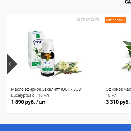
СА
Купить в 1 клик
Сравнение
Купить в 1
В избранное
В наличии
В избранн
Хит продаж
Масло эфирное Эвкалипт ЮСТ / JUST
Эфирное мас
Eucalyptus oil, 10 мл
10 мл
1 890 руб.
3 310 руб.
/ шт