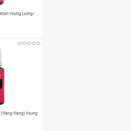
ion Young Living/
ину
Сравнение
В наличии
(Ylang Ylang) Young