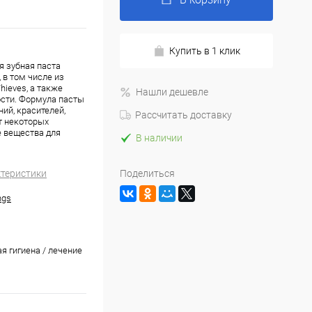
Купить в 1 клик
я зубная паста
 в том числе из
ieves, а также
Нашли дешевле
ости. Формула пасты
ий, красителей,
Рассчитать доставку
т некоторых
е вещества для
В наличии
ктеристики
Поделиться
ngs
я гигиена / лечение