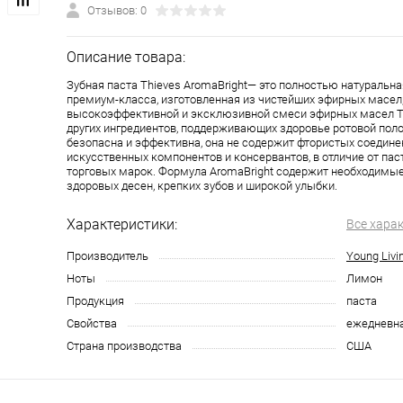
Отзывов: 0
Описание товара:
Зубная паста Thieves AromaBright— это полностью натуральна
премиум-класса, изготовленная из чистейших эфирных масел,
высокоэффективной и эксклюзивной смеси эфирных масел Th
других ингредиентов, поддерживающих здоровье ротовой пол
безопасна и эффективна, она не содержит фтористых соединен
искусственных компонентов и консервантов, в отличие от пас
торговых марок. Формула AromaBright содержит необходимы
здоровых десен, крепких зубов и широкой улыбки.
Характеристики:
Все хара
Производитель
Young Livi
Ноты
Лимон
Продукция
паста
Свойства
ежедневна
Страна производства
США