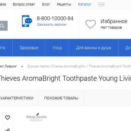
авка
Вопрос ответ
Блог
Рецепты
Каталог
8-800-10000-84
Избранное
Заказать звонок
Нет товаров
ота
Здоровье
Уход
Для ванны и душа
Дл
•
Янг Ливинг
Зубная паста «Thieves AromaBright» / Thieves AromaBright Tooth
hieves AromaBright Toothpaste Young Livi
ХАРАКТЕРИСТИКИ
ПОХОЖИЕ ТОВАРЫ