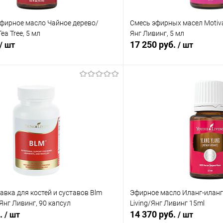
Эфирное масло Чайное дерево/
Смесь эфирных масел Motivat
Tea Tree, 5 мл
Янг Ливинг, 5 мл
17 250 руб.
/ шт
/ шт
В корзину
В корз
 клик
Сравнение
Купить в 1 клик
ое
В наличии
В избранное
вка для костей и суставов Blm
Эфирное масло Иланг-иланг 
/Янг Ливинг, 90 капсул
Living/Янг Ливинг 15ml
б.
14 370 руб.
/ шт
/ шт