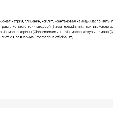
арбонат натрия, глиценин, ксилит, ксантановая камедь, масло мяты 
кстракт листьев стевии медовой (Stevia rebaudiana), лецитин, масло 
uixos†), масло корицы (Cinnamomum verum†), масло кожуры лимона (Cit
 листьев розмарина (Rosmarinus officinalis†)