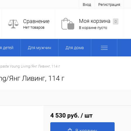
Вход
Регистрация
Моя корзина
Сравнение
0
Нет товаров
В корзине пусто
я детей
Для мужчин
Для дома
paste Young Living/Янг Ливинг, 114 г
ng/Янг Ливинг, 114 г
4 530 руб.
/ шт
В корзину