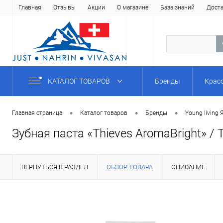
Главная
Отзывы
Акции
О магазине
База знаний
Дост
КАТАЛОГ ТОВАРОВ
Бренды
Крас
•
•
•
Главная страница
Каталог товаров
Бренды
Young Iiving 
Зубная паста «Thieves AromaBright» / T
ВЕРНУТЬСЯ В РАЗДЕЛ
ОБЗОР ТОВАРА
ОПИСАНИЕ