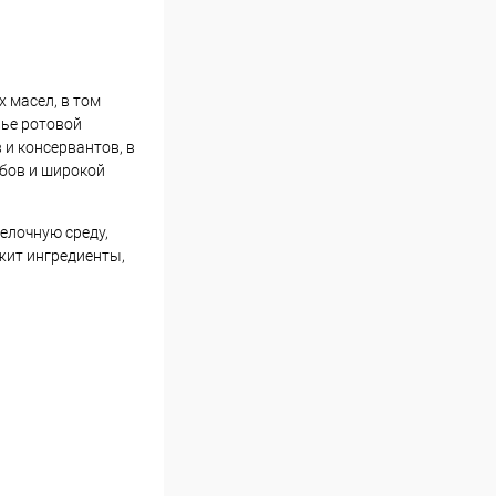
 масел, в том
вье ротовой
 и консервантов, в
убов и широкой
елочную среду,
жит ингредиенты,