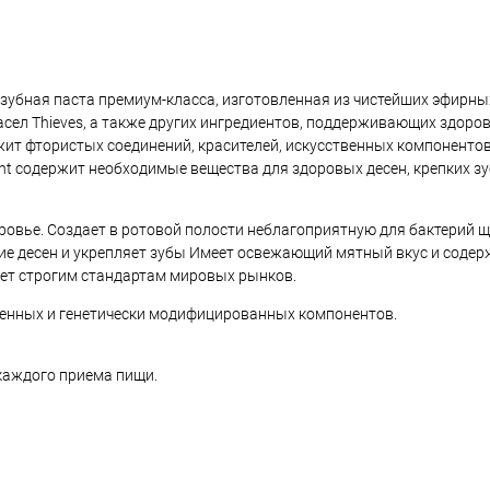
 зубная паста премиум-класса, изготовленная из чистейших эфирных
сел Thieves, а также других ингредиентов, поддерживающих здоро
жит фтористых соединений, красителей, искусственных компонентов
ht содержит необходимые вещества для здоровых десен, крепких з
овье. Создает в ротовой полости неблагоприятную для бактерий щ
е десен и укрепляет зубы Имеет освежающий мятный вкус и содер
ет строгим стандартам мировых рынков.
венных и генетически модифицированных компонентов.
 каждого приема пищи.