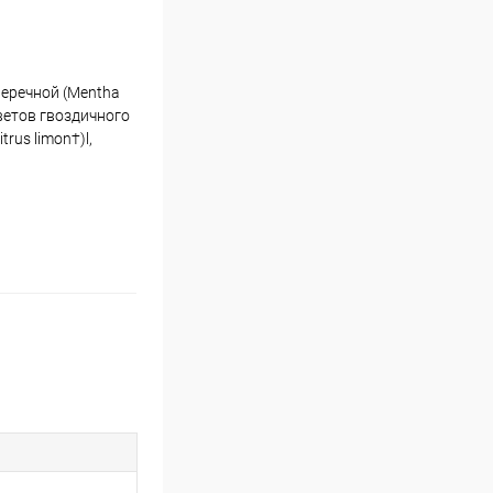
перечной (Mentha
цветов гвоздичного
rus limon†)l,