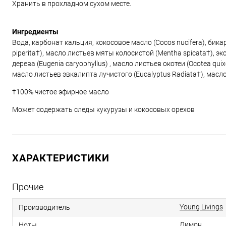
Хранить в прохладном сухом месте.
Ингредиенты
Вода, карбонат кальция, кокосовое масло (Cocos nucifera), бик
piperita†), масло листьев мяты колосистой (Mentha spicata†), э
дерева (Eugenia caryophyllus) , масло листьев окотеи (Ocotea q
масло листьев эвкалипта лучистого (Eucalyptus Radiata†), масло
†100% чистое эфирное масло
Может содержать следы кукурузы и кокосовых орехов
ХАРАКТЕРИСТИКИ
Прочие
Young Livings
Производитель
Лимон
Ноты