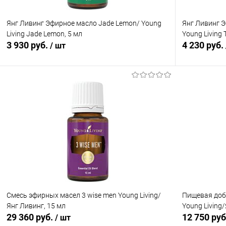
Янг Ливинг Эфирное масло Jade Lemon/ Young
Янг Ливинг 
Living Jade Lemon, 5 мл
Young Living 
3 930 руб.
4 230 руб.
/ шт
В корзину
Купить в 1 клик
Сравнение
Купить в 1
В избранное
В наличии
В избранн
Смесь эфирных масел 3 wise men Young Living/
Пищевая доба
Янг Ливинг, 15 мл
Young Living
29 360 руб.
12 750 ру
/ шт