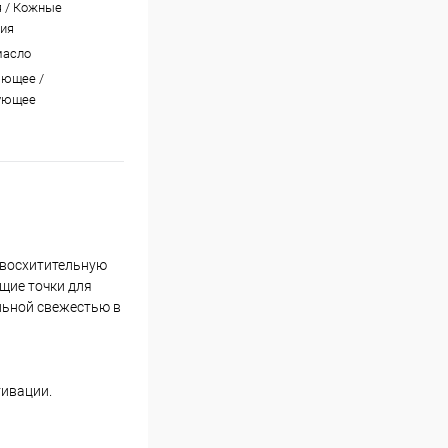
 / Кожные
ия
масло
яющее /
ующее
я восхитительную
щие точки для
льной свежестью в
тивации.