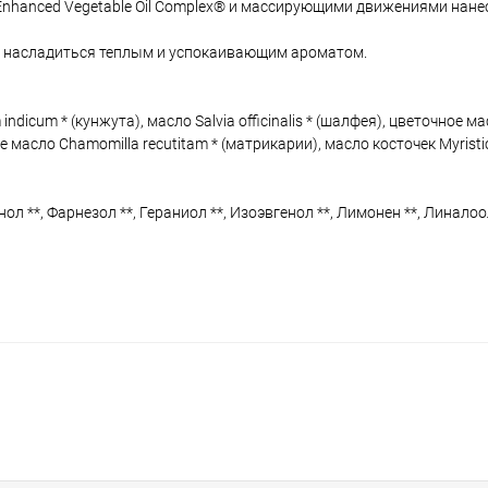
 Enhanced Vegetable Oil Complex® и массирующими движениями нане
бы насладиться теплым и успокаивающим ароматом.
dicum * (кунжута), масло Salvia officinalis * (шалфея), цветочное м
е масло Chamomilla recutitam * (матрикарии), масло косточек Myristic
л **, Фарнезол **, Гераниол **, Изоэвгенол **, Лимонен **, Линалоол