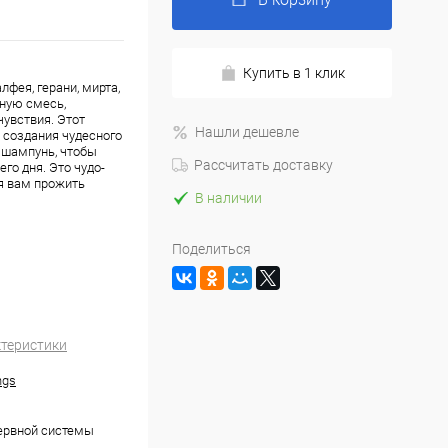
Купить в 1 клик
фея, герани, мирта,
ьную смесь,
увствия. Этот
Нашли дешевле
 создания чудесного
 шампунь, чтобы
Рассчитать доставку
го дня. Это чудо-
я вам прожить
В наличии
Поделиться
ктеристики
ngs
ервной системы