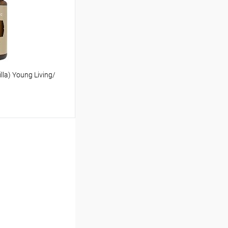
В наличии
la) Young Living/
ину
Сравнение
В наличии