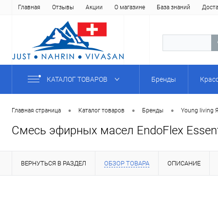
Главная
Отзывы
Акции
О магазине
База знаний
Дост
КАТАЛОГ ТОВАРОВ
Бренды
Крас
•
•
•
Главная страница
Каталог товаров
Бренды
Young Iiving 
Смесь эфирных масел EndoFlex Essentia
ВЕРНУТЬСЯ В РАЗДЕЛ
ОБЗОР ТОВАРА
ОПИСАНИЕ