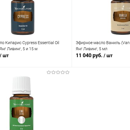
ое
В наличии
В избранное
о Кипарис Cypress Essential Oil
Эфирное масло Ваниль (Vanil
Янг Ливинг, 5 и 15 м
Янг Ливинг, 5 мл
11 040 руб.
/ шт
/ шт
В корзину
В корз
 клик
Сравнение
Купить в 1 клик
ое
В наличии
В избранное