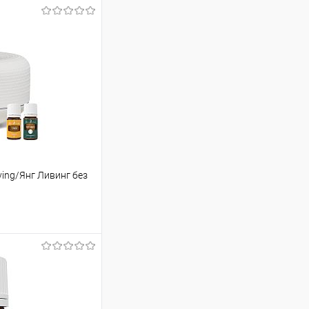
ing/Янг Ливинг без
ину
Сравнение