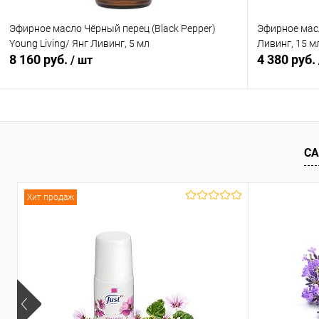
Эфирное масло Чёрный перец (Black Pepper)
Эфирное масл
Young Living/ Янг Ливинг, 5 мл
Ливинг, 15 м
8 160 руб.
4 380 руб.
/ шт
В корзину
СА
Купить в 1 клик
Сравнение
Купить в 1
В избранное
В наличии
В избранн
Хит продаж