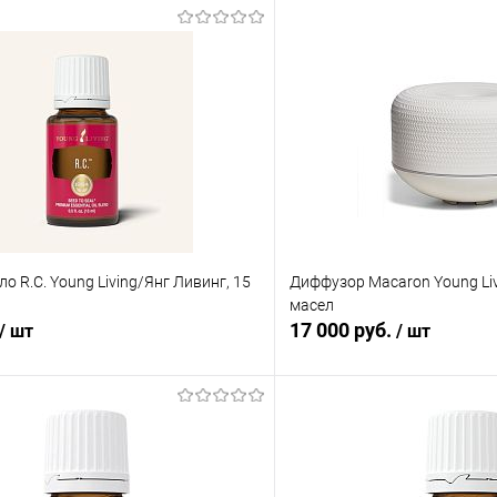
о R.С. Young Living/Янг Ливинг, 15
Диффузор Macaron Young Liv
масел
17 000 руб.
/ шт
/ шт
В корзину
В корз
 клик
Сравнение
Купить в 1 клик