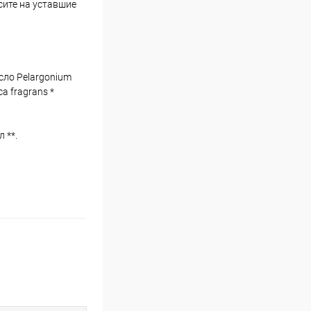
сите на уставшие
асло Pelargonium
a fragrans *
 **.