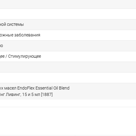
ной системы
Кожные заболевания
ло
ее / Стимулирующее
 масел EndoFlex Essential Oil Blend
нг Ливинг, 15 и 5 мл [1887]