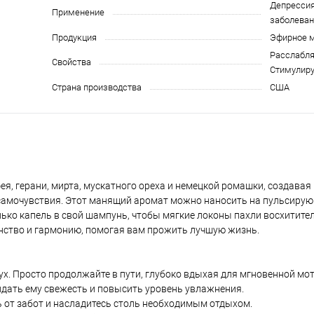
Депрессия
Применение
заболеван
Продукция
Эфирное 
Расслабл
Свойства
Стимулир
Страна производства
США
ея, герани, мирта, мускатного ореха и немецкой ромашки, создава
амочувствия. Этот манящий аромат можно наносить на пульсирую
лько капель в свой шампунь, чтобы мягкие локоны пахли восхитите
енство и гармонию, помогая вам прожить лучшую жизнь.
х. Просто продолжайте в пути, глубоко вдыхая для мгновенной мо
идать ему свежесть и повысить уровень увлажнения.
ь от забот и насладитесь столь необходимым отдыхом.