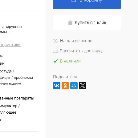
Купить в 1 клик
мы вирусных
емы.
Нашли дешевле
ктеристики
Рассчитать доставку
жа
В наличии
рин
остуда /
Поделиться
фицит / проблемы
игательного
ванные препараты
имулятор /
пляющее
я