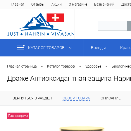
Главная
Отзывы
Акции
О магазине
База знаний
Дост
КАТАЛОГ ТОВАРОВ
Бренды
Крас
•
•
•
Главная страница
Каталог товаров
Здоровье
Биологичес
Драже Aнтиоксидантная защита Нарин /
ВЕРНУТЬСЯ В РАЗДЕЛ
ОБЗОР ТОВАРА
ОПИСАНИЕ
Распродажа