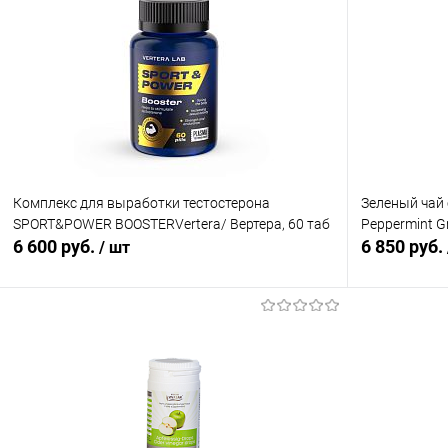
Комплекс для выработки тестостерона
Зеленый чай 
SPORT&POWER BOOSTERVertera/ Вертера, 60 таб
Peppermint Gr
6 600 руб.
6 850 руб.
/ шт
В корзину
Купить в 1 клик
Сравнение
Купить в 1
В избранное
В наличии
В избранн