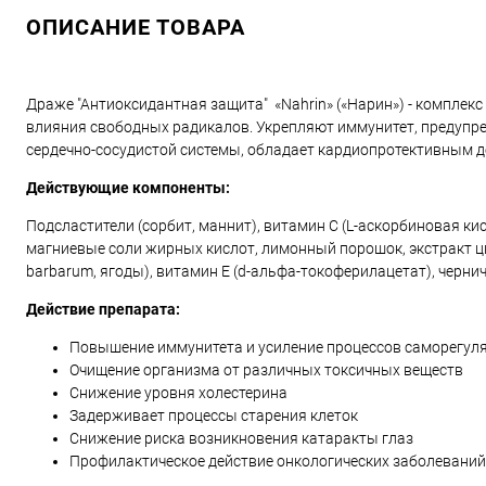
ОПИСАНИЕ ТОВАРА
Драже "Антиоксидантная защита" «Nahrin» («Нарин») - комплек
влияния свободных радикалов. Укрепляют иммунитет, предуп
сердечно-сосудистой системы, обладает кардиопротективным д
Действующие компоненты:
Подсластители (сорбит, маннит), витамин С (L-аскорбиновая кис
магниевые соли жирных кислот, лимонный порошок, экстракт цв
barbarum, ягоды), витамин Е (d-альфа-токоферилацетат), черни
Действие препарата:
Повышение иммунитета и усиление процессов саморегул
Очищение организма от различных токсичных веществ
Снижение уровня холестерина
Задерживает процессы старения клеток
Снижение риска возникновения катаракты глаз
Профилактическое действие онкологических заболеваний