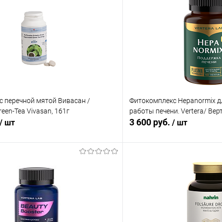
с перечной мятой Вивасан /
Фитокомплекс Hepanormix 
een-Tea Vivasan, 161г
работы печени. Vertera/ Верт
3 600 руб.
/ шт
/ шт
В корзину
В корз
 клик
Сравнение
Купить в 1 клик
ое
В наличии
В избранное