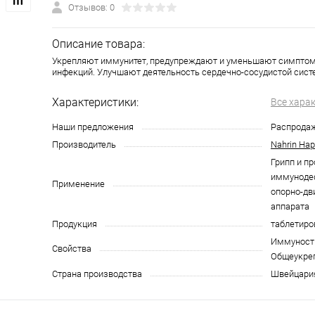
Отзывов: 0
Описание товара:
Укрепляют иммунитет, предупреждают и уменьшают симпто
инфекций. Улучшают деятельность сердечно-сосудистой сист
Характеристики:
Все хара
Наши предложения
Распрода
Производитель
Nahrin На
Грипп и пр
иммуноде
Применение
опорно-дв
аппарата
Продукция
таблетиро
Иммуност
Свойства
Общеукре
Страна производства
Швейцари