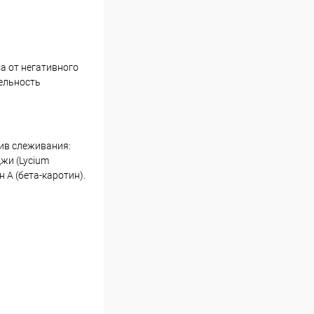
а от негативного
ельность
тив слеживания:
жи (Lycium
 А (бета-каротин).