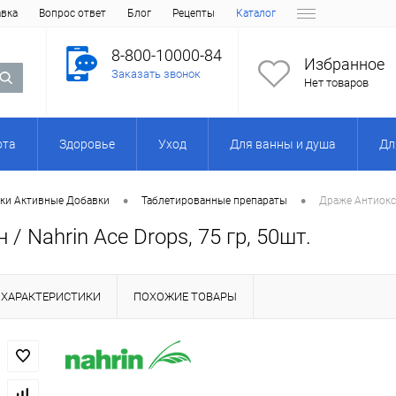
авка
Вопрос ответ
Блог
Рецепты
Каталог
8-800-10000-84
Избранное
Заказать звонок
Нет товаров
ота
Здоровье
Уход
Для ванны и душа
Дл
•
•
ки Активные Добавки
Таблетированные препараты
Драже Aнтиокси
 Nahrin Ace Drops, 75 гр, 50шт.
ХАРАКТЕРИСТИКИ
ПОХОЖИЕ ТОВАРЫ