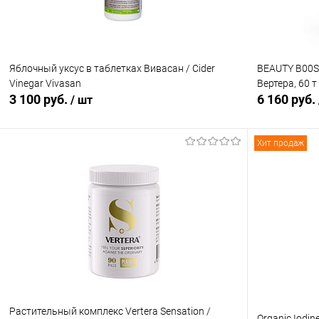
Яблочный уксус в таблетках Вивасан / Cider
BEAUTY B00ST
Vinegar Vivasan
Вертера, 60 т
3 100 руб.
6 160 руб.
/ шт
Хит продаж
В корзину
Купить в 1 клик
Сравнение
Купить в 1
В избранное
В наличии
В избранн
Растительный комплекс Vertera Sensation /
Organic Iodin