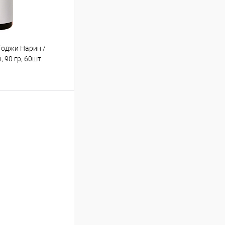
Годжи Нарин /
, 90 гр, 60шт.
ину
Сравнение
В наличии