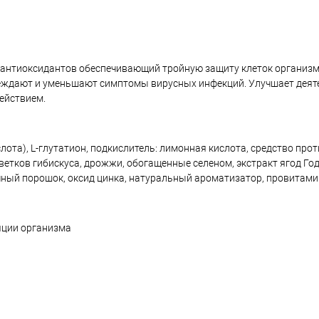
с антиоксидантов обеспечивающий тройную защиту клеток организм
реждают и уменьшают симптомы вирусных инфекций. Улучшает деят
ействием.
лота), L-глутатион, подкислитель: лимонная кислота, средство про
етков гибискуса, дрожжи, обогащенные селеном, экстракт ягод Год
чный порошок, оксид цинка, натуральный ароматизатор, провитамин
яции организма