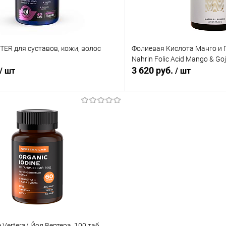
ER для суставов, кожи, волос
Фолиевая Кислота Манго и 
Nahrin Folic Acid Mango & Goji
3 620 руб.
/ шт
/ шт
В корзину
В корз
 клик
Сравнение
Купить в 1 клик
ое
В наличии
В избранное
e Vertera/ Йод Вертера, 100 таб